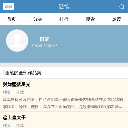
随笔
返回
首页
分类
排行
搜索
足迹
随笔
共收录 5 部作品
随笔的全部作品集
與妳墜落星光
耽美
连载
韓聿恩從來沒想過，自己會因為一個人徹底失控她是站在資本頂端的
掌權者，冷靜、理性、高高在上而顧知語，是娛樂圈最耀眼的新晉影
后漂亮、危險，像一場讓人甘願沉淪的夢她接近韓聿恩，本來只是想
恋上皇太子
要毀掉她卻沒有想到，最後先墜落的人，會是自己。三年後的重逢當
耽美
连载
那個曾經不顧一切奔向她的人，終於學會退後時顧知語才終於明白原