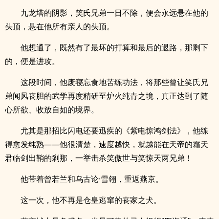
九龙塔的阴影，笑氏兄弟一日不除，便会永远悬在他的
头顶，悬在他所有亲人的头顶。
他想通了，既然有了最坏的打算和最后的退路，那剩下
的，便是进攻。
这段时间，他废寝忘食地苦练功法，将那些曾让笑氏兄
弟闻风丧胆的武学再度精研至炉火纯青之境，真正达到了随
心所欲、收放自如的境界。
尤其是那招比闪电还要迅疾的《紫电惊鸿剑法》，他练
得愈发纯熟——他很清楚，速度越快，就越能在天帝的霜天
君临剑出鞘的剎那，一举击杀笑傲世与笑惊天两兄弟！
他带着曾若兰和乌古论·雪翎，重返燕京。
这一次，他不再是仓皇逃窜的丧家之犬。