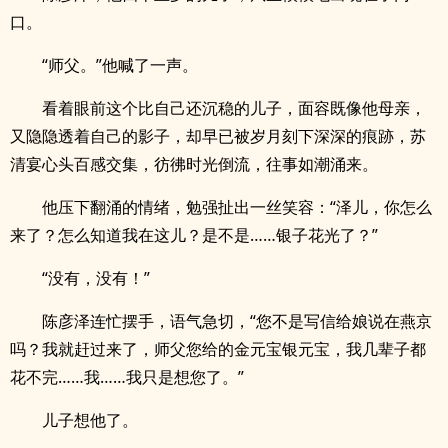
口。
“师父。”他喊了一声。
看着眼前这个比自己还沉稳的儿子，面容既像他母亲，
又隐隐透着自己的影子，却早已被岁月刻下深深的痕跡，苏
清宴心头百感交集，彷彿时光倒流，往事如潮涌来。
他压下翻涌的情绪，勉强扯出一丝笑容：“泽儿，你怎么
来了？怎么知道我在这儿？是不是……银子花光了？”
“没有，没有！”
陈彦泽连忙摆手，语气急切，“您不是写信给娘说在燕京
吗？我就赶过来了，师父您给的金元宝银元宝，我几辈子都
花不完……我……我只是想您了。”
儿子想他了。