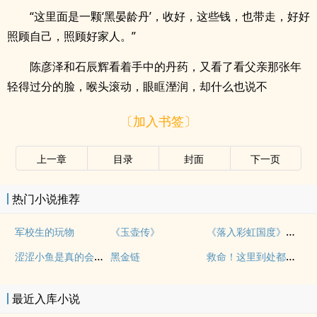
“这里面是一颗‘黑晏龄丹’，收好，这些钱，也带走，好好
照顾自己，照顾好家人。”
陈彦泽和石辰辉看着手中的丹药，又看了看父亲那张年
轻得过分的脸，喉头滚动，眼眶溼润，却什么也说不
〔加入书签〕
上一章
目录
封面
下一页
热门小说推荐
《落入彩虹国度》穿越+西幻+言情
军校生的玩物
《玉壶传》
涩涩小鱼是真的会被干透
救命！这里到处都是阴暗批（西幻NPH）
黑金链
最近入库小说