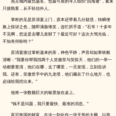
燕京城内最负盛名、也最可靠的寻人组织“四海通”，素来
只接熟客，从不轻信外人。
掌柜的见是苏清宴上门，原本还带着几分疑惑，转瞬便
换上惊讶之色，随即满脸堆笑，连忙拱手道：“石爷！十多年
不见啊，您这是去哪儿发财了？最近可好？这次大驾光临，
不知有何吩咐？”
苏清宴接过掌柜递来的茶，神色平静，声音却如寒铁般
清晰：“我要你帮我找两个人笑傲世与笑惊天，他们的一举一
动都要查清，他们在哪，去了哪里，一旦发现，立刻告诉
我。还有，笑傲世手中的九龙塔，他们藏在了什么地方，也
必须给我挖出来。”
他将一张数额巨大的银票放在桌上。
“钱不是问题，我只要最快、最准的消息。”
富可敌国的财富，在这一刻化作一张无形的大网，以燕