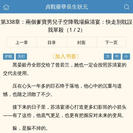
貞觀藥孽長生狀元
第338章：兩個爹寶男兒子空降戰場蘇清宴：快走別耽誤
我單殺（1 / 2）
上一章
目录
封面
下一页
〔加入书签〕
黑晏龄丹全部交给了曾若兰，她也一定会按照苏清宴的
交代去使用。
压在心头一年多的巨石终于落地，他心中的沉重与遗
憾，也随之消散了不少。
接下来的日子里，苏清宴潜心打造更多幻影筒的小箭头
——有了这些，他底气更足，也更有把握应对未来的变局。
躲，是躲不掉的。