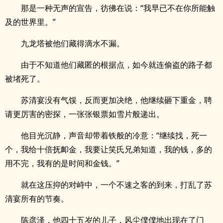
那是一种无声的宣告，彷彿在说：“我早已不在你所能触
及的世界里。”
九龙塔被他们藏得滴水不漏。
由于不知道他们藏匿的根据点，如今就连偷盗的路子都
被堵死了。
苏清宴没有气馁，反而更加决绝，他继续砸下重金，聘
请更厉害的密探，一张张银票如雪片般递出。
他目光沉静，声音却带着铁般的冷意：“继续找，死一
个，我给十倍抚卹金，我要让笑氏兄弟知道，我的钱，多的
用不完，我有的是时间和金钱。”
就在这压抑的对峙中，一个不速之客的到来，打乱了苏
清宴所有的节奏。
陈彦泽，他四十五岁的儿子，风尘僕僕地出现在了门