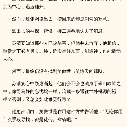
京为中心，迅速铺开。
然而，这张网撒出去，捞回来的却是刺骨的寒意。
派出去的神探、密谍，接二连叁地失去了消息。
苏清宴知道那些人已被杀害，但他并未放弃，他相信，
重赏之下必有勇夫。钱，确实是好东西，能通神，也能撬动
人心。
然而，最终仍没有找到笑傲世与笑惊天的踪跡。
苏清宴心中疑虑渐起：他们会不会也藏身于崇山峻岭之
中，像司马静的忘忧坞一样，暗藏一条通往世外桃源的祕
径？否则，又怎会如此难觅行踪？
他忽然明白，笑傲世是在用这种方式告诉他：“无论你用
什么手段寻找，都是徒劳。省省吧。”