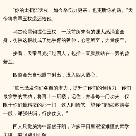
“你的太初浑天杖，如今杀伤力更甚，也更听你的话。”天
帝将翡翠玉杖递还给她。
乌古论雪翎握住玉杖，一股前所未有的强大感涌遍全
身，彷彿这根杖成了她手臂的延伸，心意所至，力量便至。
接着，天帝目光扫过四人，包括一直默默站在一旁的曾
若兰。
四道金光自他眼中射出，没入四人眉心。
“朕已激发你们各自的潜力，提升了你们的领悟力，你们
最拿手的武功，将再上一层楼，记住，并非每一门功夫，仅
限于你们最精擅的那一门。这人间险恶，望你们能如苏清宴
一般，锄强扶弱，行侠仗义。”
四人只觉脑海中豁然开朗，许多平日里艰涩难懂的武学
关隘，瞬间迎刃而解。