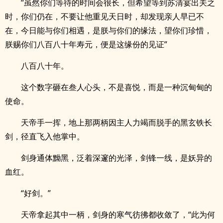
“虽然你们等待的时间会很长，但希望等到苏清宴出关之
时，你们仍在，不要让他重见天日时，却发现亲人早已不
在，今日能与你们相遇，是朕与你们的缘法，望你们珍惜，
朕赐你们八百八十年寿元，便是这缘份的见证”
八百八十年。
这个数字砸在叁人心头，不是喜悦，而是一种沉甸甸的
使命。
天帝手一挥，地上那两柄因主人力竭而脱手的黑玄铁长
剑，径直飞入他掌中。
剑身通体黝黑，泛着深邃的光泽，剑锋一线，是妖异的
血红。
“好剑。”
天帝拿起其中一柄，剑身的寒气彷彿都收敛了，“此为何