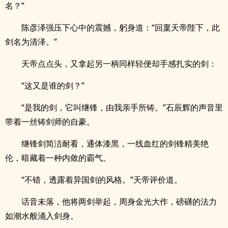
名？”
陈彦泽强压下心中的震撼，躬身道：“回稟天帝陛下，此
剑名为清泽。”
天帝点点头，又拿起另一柄同样轻便却手感扎实的剑：
“这又是谁的剑？”
“是我的剑，它叫继锋，由我亲手所铸。”石辰辉的声音里
带着一丝铸剑师的自豪。
继锋剑简洁耐看，通体漆黑，一线血红的剑锋精美绝
伦，暗藏着一种内敛的霸气。
“不错，透露着异国剑的风格。”天帝评价道。
话音未落，他将两剑举起，周身金光大作，磅礴的法力
如潮水般涌入剑身。