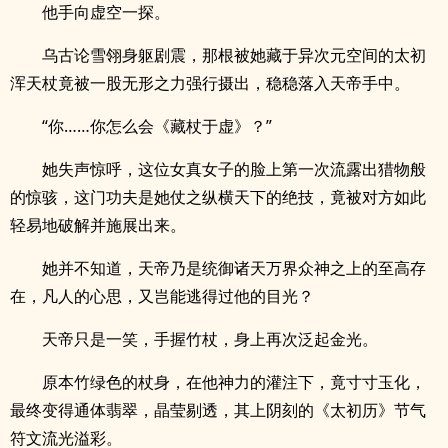
他手向虚空一探。
乌古论雪翎身躯剧震，那根被她藏于异次元空间的太初
浑天杖竟被一股无形之力强行摄出，稳稳落入天帝手中。
“你……你怎么会《藏杖于虚》？”
她失声惊呼，这位女真女子的脸上第一次流露出猎物般
的惊骇，这门功夫是她仗之纵横天下的绝技，竟被对方如此
轻易地破解并施展出来。
她并不知道，天帝乃是统御诸天万界众神之上的至高存
在，凡人的心思，又岂能逃得过他的目光？
天帝只是一笑，手握竹杖，身上再次泛起金光。
原本竹绿色的杖身，在他神力的灌注下，竟寸寸玉化，
最终变得通体翡翠，晶莹剔透，其上阴刻的《太初历》节气
符文流光溢彩。