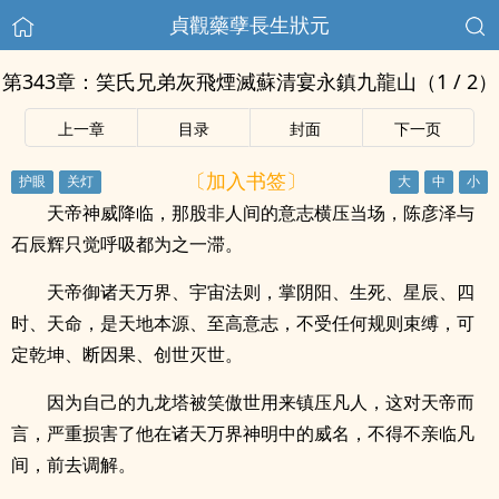
貞觀藥孽長生狀元
第343章：笑氏兄弟灰飛煙滅蘇清宴永鎮九龍山（1 / 2）
上一章
目录
封面
下一页
〔加入书签〕
天帝神威降临，那股非人间的意志横压当场，陈彦泽与
石辰辉只觉呼吸都为之一滞。
天帝御诸天万界、宇宙法则，掌阴阳、生死、星辰、四
时、天命，是天地本源、至高意志，不受任何规则束缚，可
定乾坤、断因果、创世灭世。
因为自己的九龙塔被笑傲世用来镇压凡人，这对天帝而
言，严重损害了他在诸天万界神明中的威名，不得不亲临凡
间，前去调解。