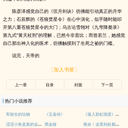
陈彦泽感觉自己的《弦月剑诀》彷彿能引动真正的月华
之力；石辰辉的《苍狼焚星令》在心中演化，似乎随时能叩
开第八重苍狼焚星令的大门；乌古论雪翎对《九穹降獒录》
第九式“黄天杖刑”的理解，已然今非昔比；而曾若兰，她感觉
自己那出神入化的医术，彷彿触摸到了生死之祕的门槛。
说完，天帝的
〔加入书签〕
上一章
目录
封面
下一页
热门小说推荐
《落入彩虹国度》穿越+西幻+言情
军校生的玩物
《玉壶传》
涩涩小鱼是真的会被干透
救命！这里到处都是阴暗批（西幻NPH）
黑金链