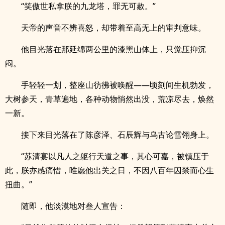
“笑傲世私拿朕的九龙塔，罪无可赦。”
天帝的声音不辨喜怒，却带着至高无上的审判意味。
他目光落在那延绵两公里的漆黑山体上，只觉压抑沉
闷。
手轻轻一划，整座山彷彿被唤醒——顷刻间生机勃发，
大树参天，青草遍地，各种动物悄然出没，荒凉尽去，焕然
一新。
接下来目光落在了陈彦泽、石辰辉与乌古论雪翎身上。
“苏清宴以凡人之躯行天道之事，其心可嘉，被镇压于
此，朕亦感痛惜，唯愿他出关之日，不因八百年囚禁而心生
扭曲。”
随即，他淡漠地对叁人宣告：