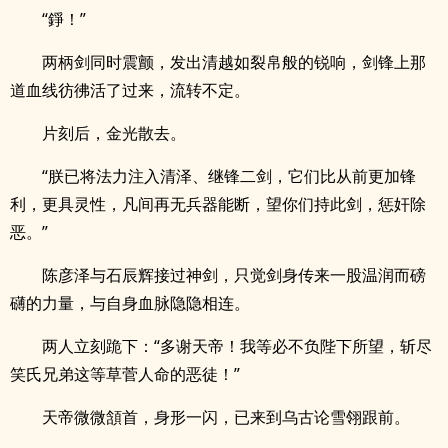
“錚！”
两柄剑同时震颤，发出清越如裂帛般的锐响，剑锋上那
道血线彷彿活了过来，流转不定。
片刻后，金光散去。
“朕已将法力注入清泽、继锋二剑，它们比从前更加锋
利，更具灵性，凡间再无兵器能断，望你们持此剑，惩奸除
恶。”
陈彦泽与石辰辉接过神剑，只觉剑身传来一股温润而磅
礴的力量，与自身血脉隐隐相连。
两人立刻跪下：“多谢天帝！我等必不负陛下所望，斩尽
笑氏兄弟这等草菅人命的恶徒！”
天帝微微頷首，身形一闪，已来到乌古论雪翎跟前。