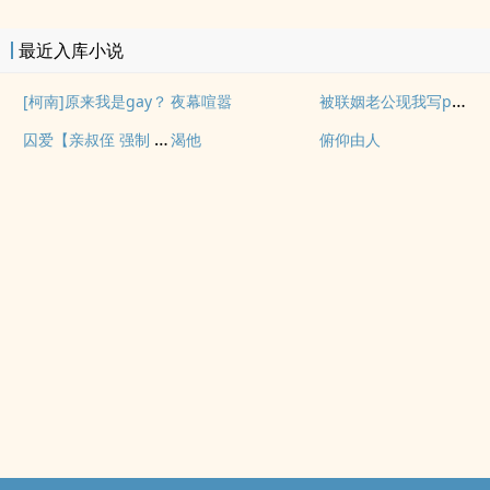
最近入库小说
被联姻老公现我写po文后
[柯南]原来我是gay？
夜幕喧嚣
囚爱【亲叔侄 强制 1v1 h】
渴他
俯仰由人