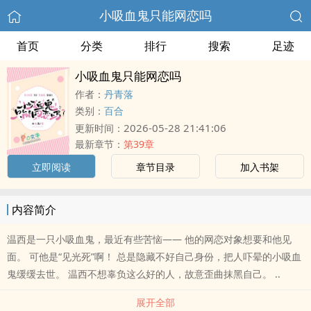
小吸血鬼只能网恋吗
首页
分类
排行
搜索
足迹
小吸血鬼只能网恋吗
作者：
丹青落
类别：
百合
2026-05-28 21:41:06
更新时间：
最新章节：
第39章
立即阅读
章节目录
加入书架
内容简介
温西是一只小吸血鬼，最近有些苦恼—— 他的网恋对象想要和他见
面。 可他是“见光死”啊！ 总是隐藏不好自己身份，把人吓晕的小吸血
鬼缓缓去世。 温西不想辜负这么好的人，故意歪曲抹黑自己。 ..
展开全部